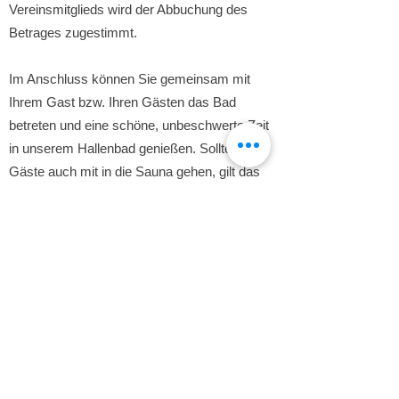
Vereinsmitglieds wird der Abbuchung des
Betrages zugestimmt.
Im Anschluss können Sie gemeinsam mit
Ihrem Gast bzw. Ihren Gästen das Bad
betreten und eine schöne, unbeschwerte Zeit
in unserem Hallenbad genießen. Sollten Ihre
Gäste auch mit in die Sauna gehen, gilt das
gleiche Vorgehen.
Für das Mitbringen von Gästen in die Sauna
ist zusätzlich zur o. g. Tages-Gastgebühr die
Gebühr für unsere Sauna i.H.v. derzeit 10,00
€ zu zahlen.
Wichtig
:
Barzahlung im Bad ist NICHT möglich.